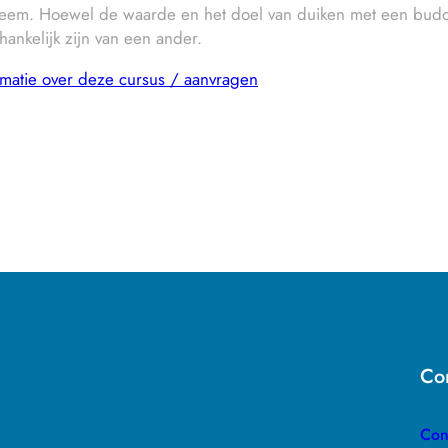
teem. Hoewel de waarde en het doel van duiken met een budd
hankelijk zijn van een ander.
matie over deze cursus / aanvragen
Con
Con