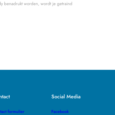
y benadrukt worden, wordt je getraind
tact
Social Media
tact formulier
Facebook