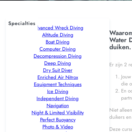
Specialties
Advanced Wreck Diving
Waarom 
Altitude Diving
Water D
Boat Diving
duiken.
Computer Diving
Decompression Diving
Deep Diving
Er zijn 2 
Dry Suit Diver
Jouw
Enriched Air Nitrox
die o
Equipment Techniques
En o
Ice Diving
part
Independent Diving
Navigation
Niet allee
Night & Limited Visibility
duikers en
Perfect Buoyancy
Photo & Video
Deze cursu