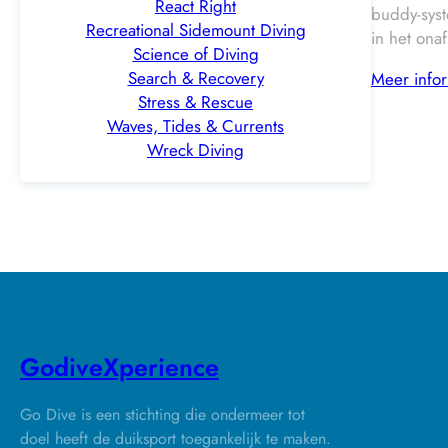
React Right
buddy-sys
Recreational Sidemount Diving
in het onaf
Science of Diving
Search & Recovery
Meer infor
Stress & Rescue
Waves, Tides & Currents
Wreck Diving
GodiveXperience
Go Dive is een stichting die ondermeer tot
doel heeft de duiksport toegankelijk te maken.