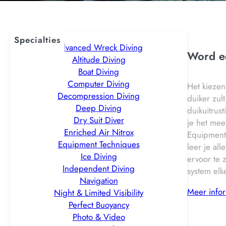
Specialties
Advanced Wreck Diving
Word ee
Altitude Diving
Boat Diving
Computer Diving
Het kiezen
Decompression Diving
duiker zul
Deep Diving
duikuitrus
Dry Suit Diver
je het mee
Enriched Air Nitrox
Equipment 
Equipment Techniques
leer je al
Ice Diving
ervoor te 
Independent Diving
system elk
Navigation
Meer infor
Night & Limited Visibility
Perfect Buoyancy
Photo & Video