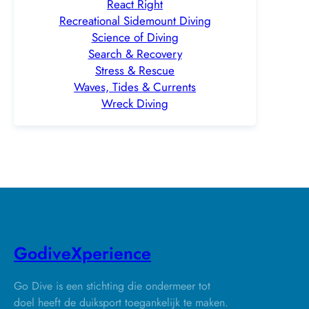
React Right
Recreational Sidemount Diving
Science of Diving
Search & Recovery
Stress & Rescue
Waves, Tides & Currents
Wreck Diving
GodiveXperience
Go Dive is een stichting die ondermeer tot
doel heeft de duiksport toegankelijk te maken.