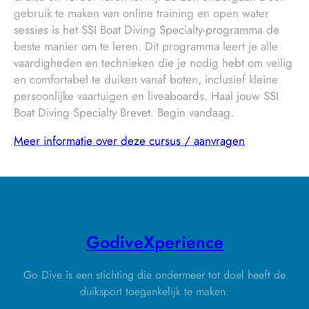
gebruik te maken van online training en open water
sessies is het SSI Boat Diving Specialty-programma de
beste manier om te leren. Dit programma leert je alle
vaardigheden en technieken die je nodig hebt om veilig
en comfortabel te duiken vanaf boten, inclusief kleine
persoonlijke vaartuigen en liveaboards. Haal jouw SSI
Boat Diving Specialty Brevet. Begin vandaag.
Meer informatie over deze cursus / aanvragen
GodiveXperience
Go Dive is een stichting die ondermeer tot doel heeft de
duiksport toegankelijk te maken.