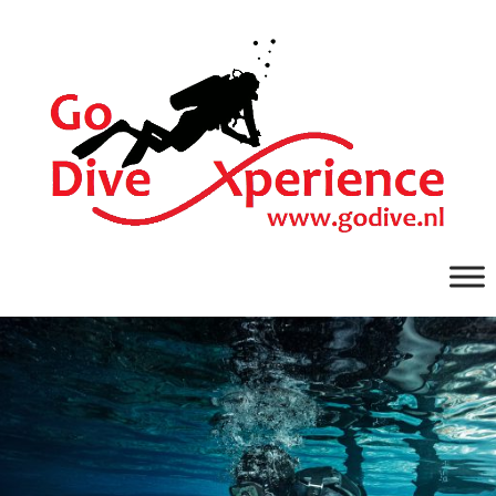
Ga
naar
de
inhoud