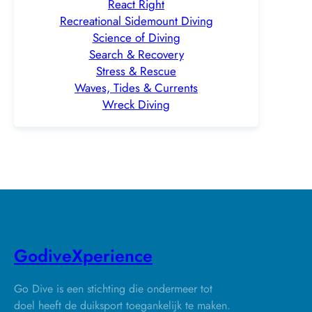
React Right
Recreational Sidemount Diving
Science of Diving
Search & Recovery
Stress & Rescue
Waves, Tides & Currents
Wreck Diving
GodiveXperience
Go Dive is een stichting die ondermeer tot
doel heeft de duiksport toegankelijk te maken.